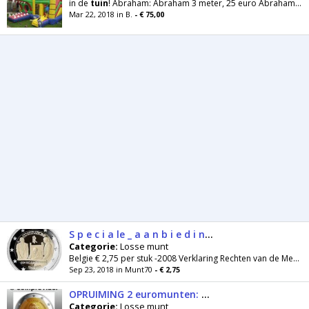
in de
tuin
! Abraham: Abraham 3 meter, 25 euro Abraham 4,2 meter, 40 euro Abraham 6 meter, 65 euro Abraham
Mar 22, 2018 in B.
- € 75,00
S p e c i a le _ a a n b i e d i n g € 2 m u n t e n _ unc
Categorie:
Losse munt
Belgie € 2,75 per stuk -2008 Verklaring Rechten van de Mens -2009 Louis Braille -2010 Voorzitter EU -2011 Eerste Vrouwendag -2012...
Sep 23, 2018 in Munt70
- € 2,75
OPRUIMING 2 euromunten: UNC
Categorie:
Losse munt