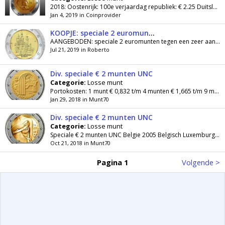
2018: Oostenrijk: 100e verjaardag republiek: € 2.25 Duitsland: Helmut Scmidt: (set van 5 A-D-F-G-J): € 11.50 Duitsland: Charlotteburg: (set van 5...
Jan 4, 2019 in Coinprovider
KOOPJE: speciale 2 euromunten € 2,75 p.st. / 4 voor € 9,99
AANGEBODEN: speciale 2 euromunten tegen een zeer aantrekkelijke prijs. Alle munten zijn in UNC-kwaliteit, behalve de Nederland 2 euro 2011 - Erasmus,...
Jul 21, 2019 in Roberto
Div. speciale € 2 munten UNC
Categorie:
Losse munt
Portokosten: 1 munt € 0,832 t/m 4 munten € 1,665 t/m 9 munten € 2,4910 of meer munten op aanvraag Belgie 2005 Belgisch Luxemburgse...
Jan 29, 2018 in Munt70
Div. speciale € 2 munten UNC
Categorie:
Losse munt
Speciale € 2 munten UNC Belgie 2005 Belgisch Luxemburgse Economische Unie € 7.95 2006 Renovatie Atomium Brussel € 6,95 2007 Verdrag van Rome...
Oct 21, 2018 in Munt70
Pagina 1
Volgende >