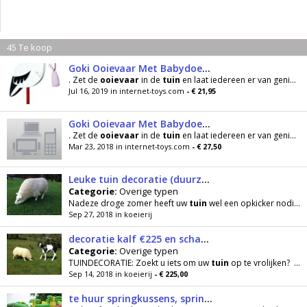
45 Te koop
Goki Ooievaar Met Babydoekje
. Zet de
ooievaar
in de
tuin
en laat iedereen er van genieten! Plaats de paal in de grond, zodat
Jul 16, 2019 in internet-toys.com
- € 21,95
Goki Ooievaar Met Babydoekje
. Zet de
ooievaar
in de
tuin
en laat iedereen er van genieten! Plaats de paal in de grond, zodat
Mar 23, 2018 in internet-toys.com
- € 27,50
Leuke tuin decoratie (duurzaam polyester), schaap, lam, geit
Categorie:
Overige typen
Nadeze droge zomer heeft uw
tuin
wel een opkicker nodig; Is het een idee om een setje van 1 schaap
Sep 27, 2018 in koeierij
decoratie kalf €225 en schaap €85 polyester lammetjes €25
Categorie:
Overige typen
TUINDECORATIE: Zoekt u iets om uw
tuin
op te vrolijken? Zoek niet verder; een levens echt schaap
Sep 14, 2018 in koeierij
- € 225,00
te huur springkussens, springkasteel, luchtkussen