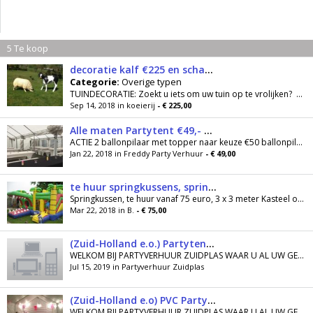
5 Te koop
decoratie kalf €225 en schaap €85 polyester lammetjes €25
Categorie:
Overige typen
TUINDECORATIE: Zoekt u iets om uw tuin op te vrolijken? Zoek niet verder; een levens echt schaap met lammetjes of kalfje, eventueel met een...
Sep 14, 2018 in koeierij
- € 225,00
Alle maten Partytent €49,- wij zetten de tent ook voor u op
ACTIE 2 ballonpilaar met topper naar keuze €50 ballonpilaren Freddy Party Verhuur is al jaren gespecialiseerd in het verhuren van Springkussens...
Jan 22, 2018 in Freddy Party Verhuur
- € 49,00
te huur springkussens, springkasteel, luchtkussen
Springkussen, te huur vanaf 75 euro, 3 x 3 meter Kasteel of jungle met glijbaan 100 euro 4x3 Krokodil met glijbaan, 125 euro 5x4 Vanaf 25 euro per...
Mar 22, 2018 in B.
- € 75,00
(Zuid-Holland e.o.) Partytent 6x4 6x6 6x8 6x10 6x12 huren
WELKOM BIJ PARTYVERHUUR ZUIDPLAS WAAR U AL UW GEHUURDE SPULLEN 4 DAGEN MAGGEBRUIKEN, BIJVOORBEELD VRIJDAG T/M MAANDAG! O.A.GRATIS...
Jul 15, 2019 in Partyverhuur Zuidplas
(Zuid-Holland e.o) PVC Partytent 4x4 4x6 4x8 4x10 4x12 huren
WELKOM BIJ PARTYVERHUUR ZUIDPLAS WAAR U AL UW GEHUURDE SPULLEN 4 DAGEN MAG GEBRUIKEN, BIJVOORBEELD VRIJDAG T/M MAANDAG! O.A.GRATIS...